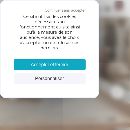
Panneau de gestion des cookies
MENU
Continuer sans accepter
Ce site utilise des cookies
nécessaires au
fonctionnement du site ainsi
qu'à la mesure de son
audience, vous avez le choix
d'accepter ou de refuser ces
derniers.
Accepter et fermer
Menuiserie Pichard
Personnaliser